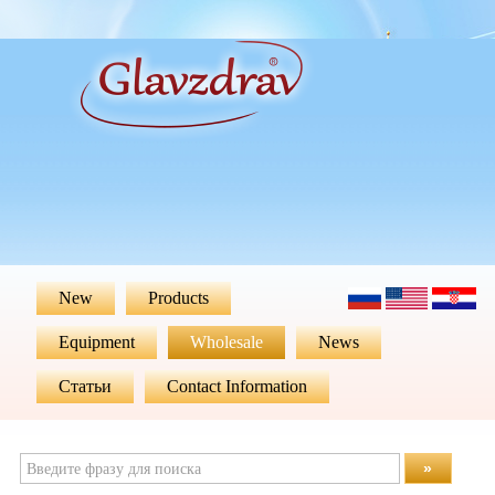
New
Products
Equipment
Wholesale
News
Статьи
Contact Information
»